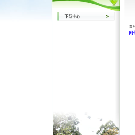
下载中心
青
附