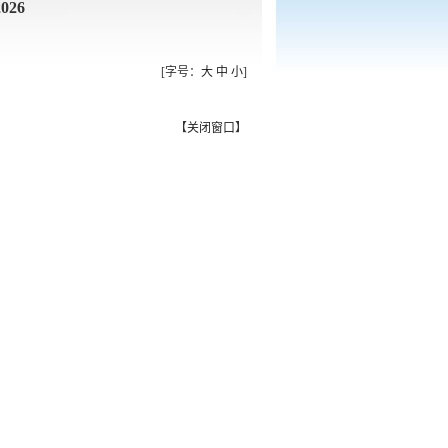
26
[字号：
大
中
小
]
【
关闭窗口
】