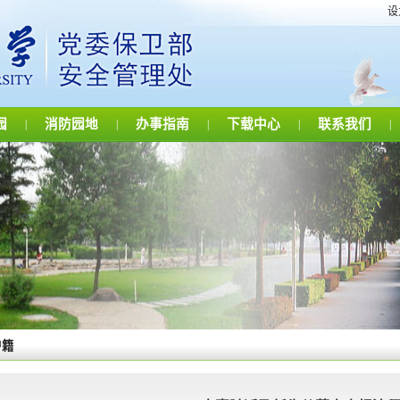
设
园
消防园地
办事指南
下载中心
联系我们
|
|
|
|
|
户籍