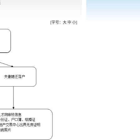
程
[字号：
大
中
小
]