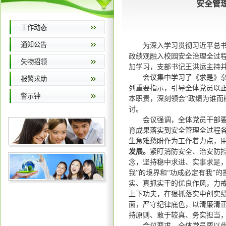
安全管
工作动态
通知公告
为深入学习贯彻习近平总
政绩观融入校园安全治理全过程
失物招领
加学习，支部书记王洪运主持
会议集中学习了《求是》
报警求助
列重要指示，引导全体党员以
警示钟
本职责，深刻领会“政绩为谁而
讨。
会议强调，全体党员干部
育成果落实到安全管理全过程
生急难愁盼作为工作着力点，
发展。
紧盯消防安全、治安防
念，坚持稳中求进、实事求是
我”的境界和“功成必定有我”
实、真抓实干的优良作风，力
上下功夫，在狠抓落实中创实
面，严守纪律底色，以清廉清
持原则、敢于较真、务实担当
会议要求，全体党员要以