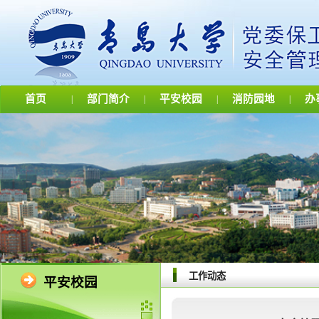
首页
部门简介
平安校园
消防园地
办
|
|
|
|
工作动态
平安校园