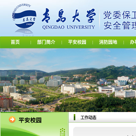
首页
部门简介
平安校园
消防园地
办
|
|
|
|
工作动态
平安校园