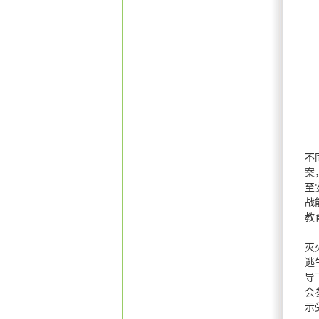
不
案
至
战
教
灭
逃
导
会
示