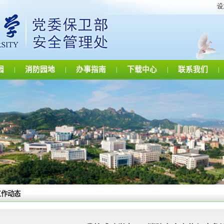
设
园
消防园地
办事指南
下载中心
联系我们
|
|
|
|
|
工作动态