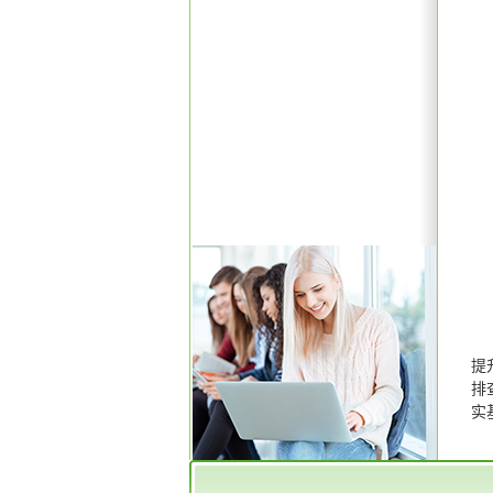
提
排
实