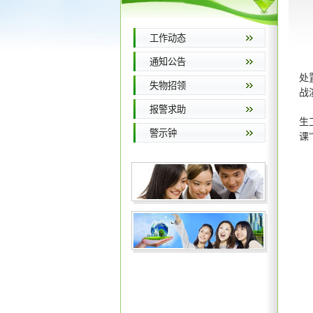
工作动态
通知公告
处
失物招领
战
报警求助
生
警示钟
课