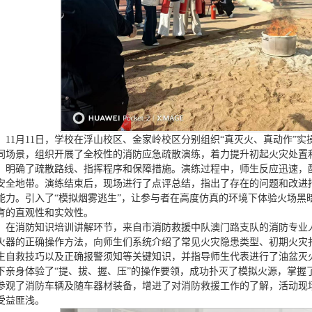
11月11日，学校在浮山校区、金家岭校区分别组织“真灭火、真动作”
同场景，组织开展了全校性的消防应急疏散演练，着力提升初起火灾处置
，明确了疏散路线、指挥程序和保障措施。演练过程中，师生反应迅速，
安全地带。演练结束后，现场进行了点评总结，指出了存在的问题和改进
能力。引入了“模拟烟雾逃生”，让参与者在高度仿真的环境下体验火场黑
育的直观性和实效性。
在消防知识培训讲解环节，来自市消防救援中队澳门路支队的消防专业
火器的正确操作方法，向师生们系统介绍了常见火灾隐患类型、初期火灾
生自救技巧以及正确报警须知等关键知识，并指导师生代表进行了油盆灭
下亲身体验了“提、拔、握、压”的操作要领，成功扑灭了模拟火源，掌握
参观了消防车辆及随车器材装备，增进了对消防救援工作的了解，活动现
受益匪浅。